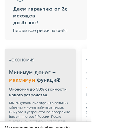
Даем гарантию от 3х
месяцев
до 3х лет!
Берем все риски на себя!
#ГАРАНТИЯ
#ЭКОНОМИЯ
Даем гарантию
Минимум денег –
от 3х месяцев
максимум
функций!
до 3х лет!
Экономия до 50% стоимости
нового устройства.
Берем все риски на 
Мы выкупаем смартфоны в больших
Абсолютная уверенность
объемах у компаний-партнеров.
безопасности приобрет
Выкупаем устройства по программе
уцененного смартфона: 
trade-in по всей России. После
устройства даем собств
тщательной проверки устройства
гарантию 3 месяца. Такж
поступают в продажу. Цена по
можете приобрести
Мы используем файлы cookie