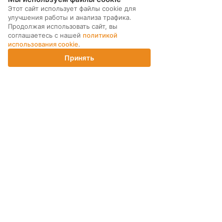
сравнению с новыми смартфонами
дополнительную гаранти
Этот сайт использует файлы cookie для
снижена до 40%.
технику до 3х лет!
улучшения работы и анализа трафика.
Продолжая использовать сайт, вы
соглашаетесь с нашей
политикой
использования cookie
.
Принять
Главная
Каталог
Корзина
Магазины
Войти
МЫ В СОЦ. СЕТЯХ