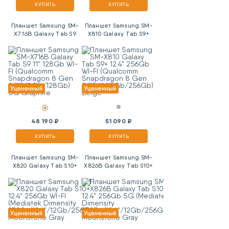
КУПИТЬ
КУПИТЬ
Планшет Samsung SM-
Планшет Samsung SM-
X716B Galaxy Tab S9
X810 Galaxy Tab S9+
11" 128Gb WI-FI
12.4" 256Gb WI-FI
(Qualcomm Snapdragon
(Qualcomm Snapdragon
8 Gen
8 Gen
2/11"/8Gb/128Gb) 5G
2/12.4"/12Gb/256Gb)
Graphite
Beige
48 190 ₽
51 090 ₽
КУПИТЬ
КУПИТЬ
Планшет Samsung SM-
Планшет Samsung SM-
X820 Galaxy Tab S10+
X826B Galaxy Tab S10+
12.4" 256Gb WI-FI
12.4" 256Gb 5G
(Mediatek Dimensity
(Mediatek Dimensity
9300+/12.4"/12Gb/256Gb)
9300+/12.4"/12Gb/256Gb)
Moonstone Gray
Moonstone Gray