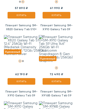
57 890 ₽
61 990 ₽
КУПИТЬ
КУПИТЬ
Планшет Samsung SM-
Планшет Samsung SM-
X820 Galaxy Tab S10+
X910 Galaxy Tab S9
12.4" 256Gb WI-FI
Ultra 14.6" 256Gb WI-FI
(Mediatek Dimensity
(Qualcomm Snapdragon
9300+/12.4"/12Gb/256Gb)
8 Gen
Platinum Silver
2/14.6"/12Gb/256Gb)
Graphite
62 190 ₽
72 490 ₽
КУПИТЬ
КУПИТЬ
Планшет Samsung SM-
Планшет Samsung SM-
X910 Galaxy Tab S9
X916B Galaxy Tab S9
Ultra 14.6" 512Gb WI-FI
Ultra 14.6" 512Gb 5G
(Qualcomm Snapdragon
(Qualcomm Snapdragon
8 Gen
8 Gen