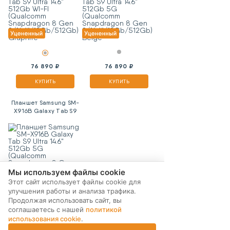
2/14.6"/12Gb/512Gb)
2/14.6"/12Gb/512Gb)
Graphite
Beige
76 890 ₽
76 890 ₽
КУПИТЬ
КУПИТЬ
Планшет Samsung SM-
X916B Galaxy Tab S9
Ultra 14.6" 512Gb 5G
(Qualcomm Snapdragon
8 Gen
2/14.6"/12Gb/512Gb)
Graphite
Мы используем файлы cookie
Этот сайт использует файлы cookie для
улучшения работы и анализа трафика.
Продолжая использовать сайт, вы
76 890 ₽
соглашаетесь с нашей
политикой
использования cookie
.
КУПИТЬ