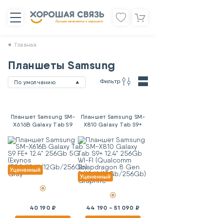
Главная
Планшеты Samsung
Фильтр
По умолчанию
Планшет Samsung SM-
Планшет Samsung SM-
X616B Galaxy Tab S9
X810 Galaxy Tab S9+
FE+ 12.4" 256Gb 5G
12.4" 256Gb WI-FI
(Exynos
(Qualcomm Snapdragon
1380/12.4"/12Gb/256Gb)
8 Gen
Gray
2/12.4"/12Gb/256Gb)
Graphite
40 190 ₽
44 190 - 51 090 ₽