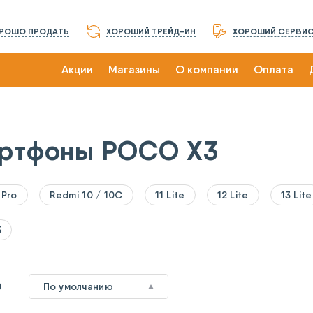
РОШО ПРОДАТЬ
ХОРОШИЙ ТРЕЙД-ИН
ХОРОШИЙ СЕРВИ
Акции
Магазины
О компании
Оплата
ртфоны POCO X3
 Pro
Redmi 10 / 10C
11 Lite
12 Lite
13 Lite
5
0
По умолчанию