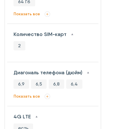
64 Гб
Показать все
Количество SIM-карт
2
Диагональ телефона (дюйм)
6,9
6,5
6,8
6,4
Показать все
4G LTE
есть