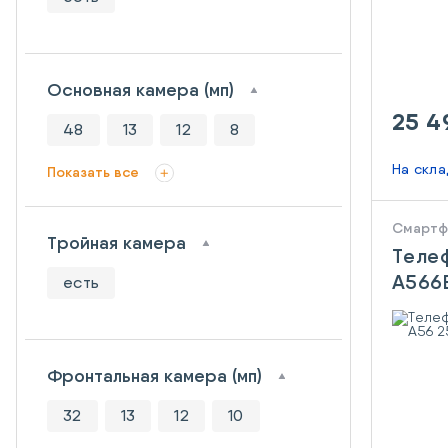
Основная камера (мп)
25 4
48
13
12
8
На скл
Показать все
Смарт
Тройная камера
Теле
A566E
есть
256G
Фронтальная камера (мп)
32
13
12
10