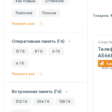
Как Новый
Отличное
Рабочее
Плохое
Товаров:
Показать все
Оперативная память (Гб)
Смарт
Теле
12 Гб
8 Гб
6 Гб
A566
128G
4 Гб
Показать все
Встроенная память (Гб)
512 Гб
256 Гб
128 Гб