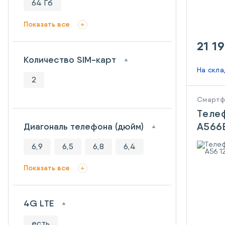
64 Гб
Показать все
21 1
Количество SIM-карт
На скл
2
Смарт
Теле
A566E
Диагональ телефона (дюйм)
128G
6,9
6,5
6,8
6,4
Показать все
4G LTE
есть