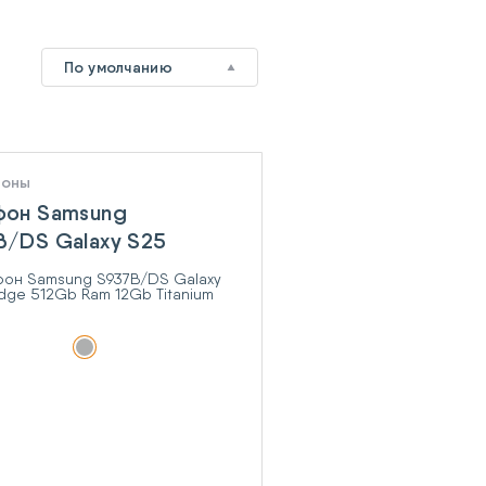
По умолчанию
фоны
фон Samsung
/DS Galaxy S25
 512Gb Ram 12Gb
um Silver