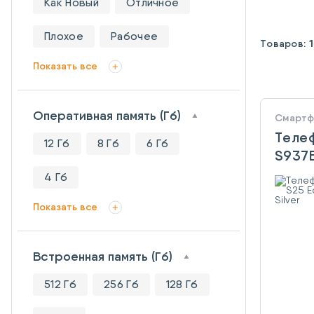
Как Новый
Отличное
Плохое
Рабочее
Товаров:
1
Показать все
Оперативная память (Гб)
Смарт
Теле
12 Гб
8 Гб
6 Гб
S937B
Edge
4 Гб
Titani
Показать все
Встроенная память (Гб)
512 Гб
256 Гб
128 Гб