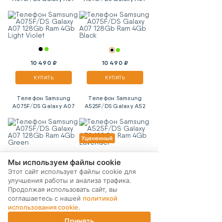
128Gb Ram 4Gb Light
128Gb Ram 4Gb Black
Violet
10 490 ₽
10 490 ₽
КУПИТЬ
КУПИТЬ
Телефон Samsung
Телефон Samsung
A075F/DS Galaxy A07
A525F/DS Galaxy A52
128Gb Ram 4Gb Green
128Gb Ram 4Gb
Lavender
Мы используем файлы cookie
10 490 ₽
10 590 ₽
Этот сайт использует файлы cookie для
улучшения работы и анализа трафика.
КУПИТЬ
КУПИТЬ
Продолжая использовать сайт, вы
соглашаетесь с нашей
политикой
Телефон Samsung
Телефон Samsung
использования cookie
.
A256E/DSN Galaxy A25
A155F/DS Galaxy A15
Принять
256Gb Ram 8Gb 5G
256Gb Ram 8Gb Blue