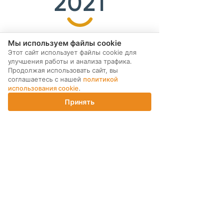
2021
Мы используем файлы cookie
Запуск социального проекта
Covid-19 дал мощный
Этот сайт использует файлы cookie для
«СдалПомог». Компания предлагает
компании. Оптимиза
улучшения работы и анализа трафика.
клиентам сдать неиспользуемые гаджеты
и переход на новый
Продолжая использовать сайт, вы
и передает технику нуждающимся.
Запуск федеральных
соглашаетесь с нашей
политикой
проекту «СдалКупил
использования cookie
.
Принять
Главная
Каталог
Корзина
Магазины
Войти
Реквизиты
Держатель сайта –
ООО
«Результат», ИНН 7806550281, ОГРН
1187847289035.
Адрес местонахождения, адрес