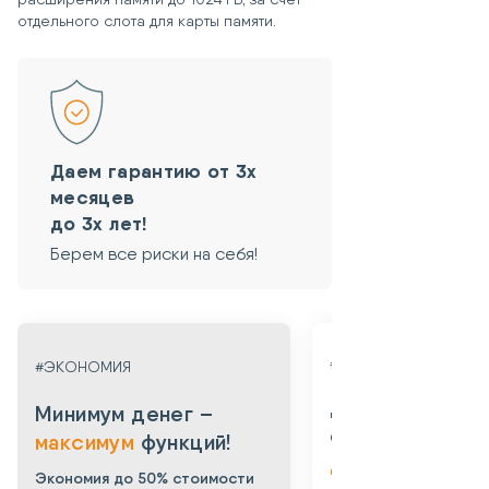
отдельного слота для карты памяти.
Даем гарантию от 3х
месяцев
до 3х лет!
Берем все риски на себя!
#ГАРАНТИЯ
#ЭКОНОМИЯ
Даем гарантию
Минимум денег –
от 3х месяцев
максимум
функций!
до 3х лет!
Экономия до 50% стоимости