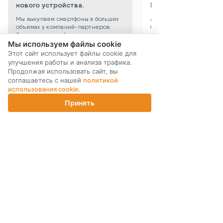
нового устройства.
Берем все риски на 
Мы выкупаем смартфоны в больших
Абсолютная уверенность
объемах у компаний-партнеров.
безопасности приобрет
Выкупаем устройства по программе
уцененного смартфона: 
Мы используем файлы cookie
trade-in по всей России. После
устройства даем собств
тщательной проверки устройства
гарантию 3 месяца. Такж
Этот сайт использует файлы cookie для
поступают в продажу. Цена по
можете приобрести
улучшения работы и анализа трафика.
сравнению с новыми смартфонами
дополнительную гаранти
Продолжая использовать сайт, вы
снижена до 40%.
технику до 3х лет!
соглашаетесь с нашей
политикой
использования cookie
.
Принять
Главная
Каталог
Корзина
Магазины
Войти